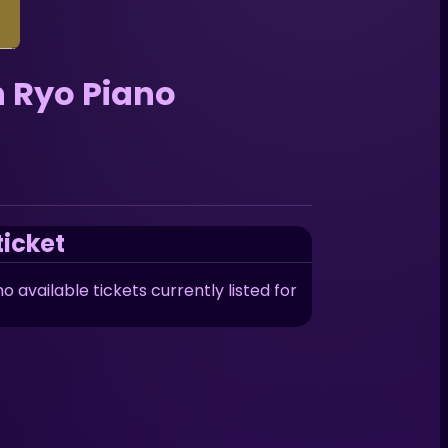
yo Piano
ticket
o available tickets currently listed for