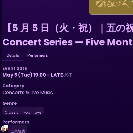
【5 月 5 日（火・祝）｜五の祝祭
Concert Series — Five Mont
Details
Performers
Event date
May 5 (Tue) 19:00 – LATE
JST
Category
Concerts & Live Music
Genre
Classic
Pop
Live
Performers
五条院凌