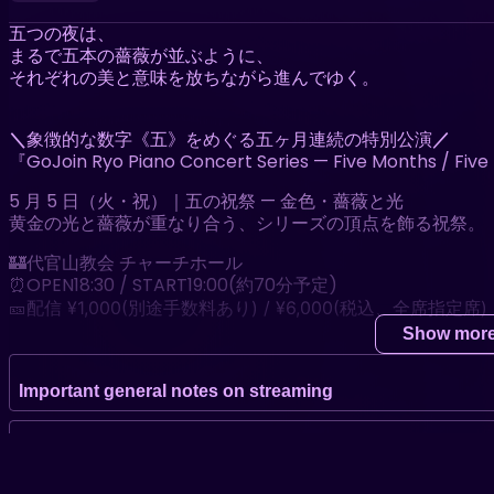
五つの夜は、
まるで五本の薔薇が並ぶように、
それぞれの美と意味を放ちながら進んでゆく。
＼
象徴的な数字《五》をめぐる五ヶ月連続の特別公演
／
『GoJoin Ryo Piano Concert Series — Five Months / Fiv
5 月 5 日（火・祝）｜五の祝祭 — 金色・薔薇と光
黄金の光と薔薇が重なり合う、シリーズの頂点を飾る祝祭。
🏰代官山教会 チャーチホール
⏰OPEN18:30 / START19:00(約70分予定)
🎫
配信 ¥1,000(別途手数料あり) /
¥6,000(
税込、全席指定席
)
Show mor
※本公演は生音ならではの空気感を大切にしております。
Important general notes on streaming
そのため、MC等が一部聞き取りづらい場合がございますが
※配信では、1カメラのみでの配信となります。
※配信チケットの購入は2026/5/12(火)23:00まで、アーカイブ
Zaiko recommended device environment
ります。
※お問い合わせは、info@worldapart.co.jp まで