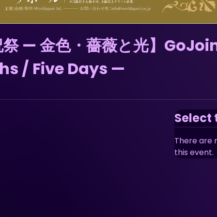
 — 金色・薔薇と光】GoJoin R
hs / Five Days —
Select 
There are n
this event.