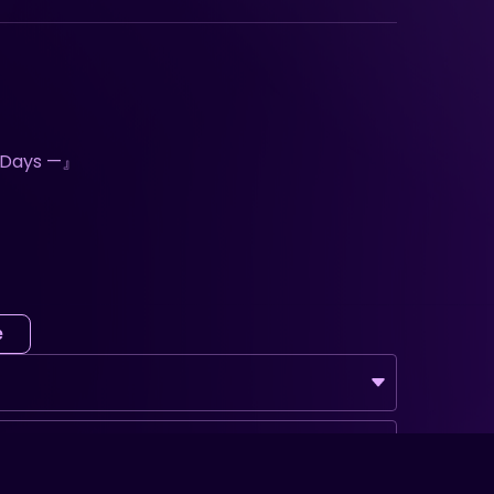
e Days —』
e
、あらかじめご了承ください。
のご視聴は2026/5/12(火)23:59までとなってお